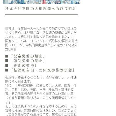
株式会社平岡の人権課題への取り組み
当社は、従業員一人一人が安全で働きやすい環境つ
くりに努め、より豊かな生活環境の整備に貢献いた
します。人権に対する取り組みを推進するために、
国連グローバル・コンパクト10原則及び国際労働機
関（ILO）が、中核的労働基準として定めている4分
野8条約
■「児童労働の禁止」
■「強制労働の禁止」
■「差別の撤廃」
■「結社の自由・団体交渉権の承認」
を支持、尊重するとともに、法令を遵守し、人権課
題に取り組みます。
特に、「差別の撤廃」に関しては、人種、国籍、性
別、宗教、信条、年齢、出身、身体的・精神的障
害、その他業務の遂行と全く関係のない事由に基
づく差別課題に取り組み、公正な職場環境をつくり
ます。
そして従業員すべての人権を保障するために、最低
賃金の確保、労働時間の管理を行い、安全かつ安心
して働き事ができる環境の中で、業務と生活の調和