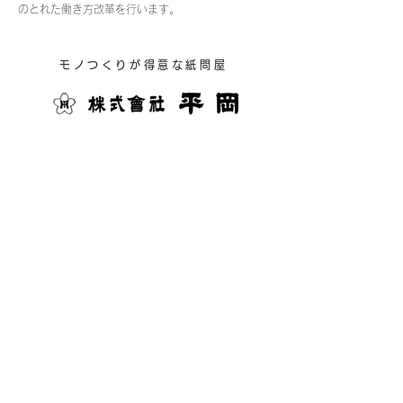
のとれた働き方改革を行います。
モノつくりが得意な紙問屋
〒110-0005東京都台東区上野​6-1-11​ 平岡
ビル8F
TEL:
03-3831-0211
FAX:
03-3836-0713