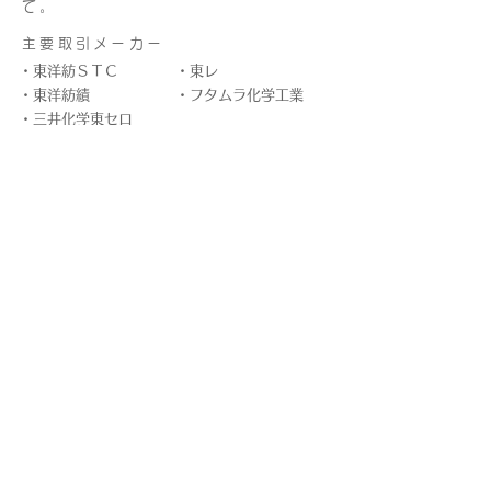
て。
主要取引メーカー
・東洋紡ＳＴＣ ・東レ
・東洋紡績 ・フタムラ化学工業
・三井化学東セロ​
硬質資材
■APET・ＰＰ・PVC・アクリルなど
■LIMEXも取り扱い。
​■クリアファイル、パッケージなど。
主要取引メーカー
・オカモト化成品
・積水成型工業
​・TBM
発泡資材